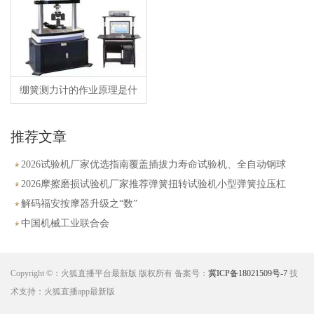
绷簧测力计的作业原理是什
么？
推荐文章
2026试验机厂家优选指南覆盖插拔力寿命试验机、全自动钢球
冲击、高低温拉力落球冲击摩擦系数
2026摩擦磨损试验机厂家推荐弹簧扭转试验机小型弹簧拉压杠
杆式四球摩擦磨损数显式扭转自动厂家优选指南！
解码福安按摩器升级之“数”
中国机械工业联合会
Copyright ©：火狐直播平台最新版 版权所有 备案号：
冀ICP备18021509号-7
技
术支持：火狐直播app最新版