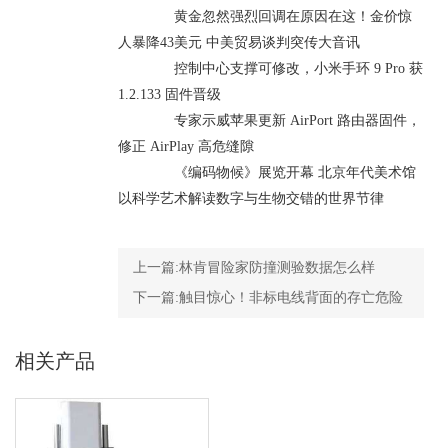
黄金忽然强烈回调在原因在这！金价惊
人暴降43美元 中美贸易谈判突传大音讯
控制中心支撑可修改，小米手环 9 Pro 获
1.2.133 固件晋级
专家示威苹果更新 AirPort 路由器固件，
修正 AirPlay 高危缝隙
《编码物候》展览开幕 北京年代美术馆
以科学艺术解读数字与生物交错的世界节律
上一篇:
林肯冒险家防撞测验数据怎么样
下一篇:
触目惊心！非标电线背面的存亡危险
咱们还能缄默沉静多久？
相关产品